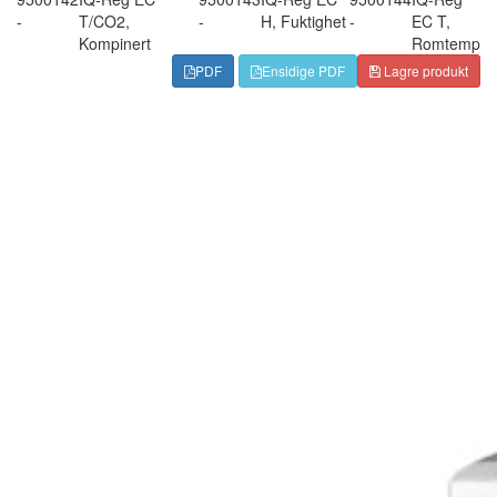
-
T/CO2,
-
H, Fuktighet
-
EC T,
Kompinert
Romtemp
PDF
Ensidige PDF
Lagre produkt