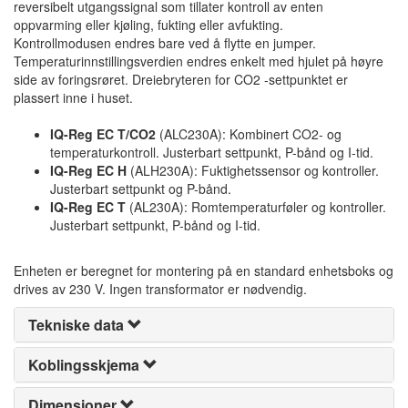
reversibelt utgangssignal som tillater kontroll av enten
oppvarming eller kjøling, fukting eller avfukting.
Kontrollmodusen endres bare ved å flytte en jumper.
Temperaturinnstillingsverdien endres enkelt med hjulet på høyre
side av foringsrøret. Dreiebryteren for CO2 -settpunktet er
plassert inne i huset.
IQ-Reg EC T/CO2
(ALC230A): Kombinert CO2- og
temperaturkontroll. Justerbart settpunkt, P-bånd og I-tid.
IQ-Reg EC H
(ALH230A): Fuktighetssensor og kontroller.
Justerbart settpunkt og P-bånd.
IQ-Reg EC T
(AL230A): Romtemperaturføler og kontroller.
Justerbart settpunkt, P-bånd og I-tid.
Enheten er beregnet for montering på en standard enhetsboks og
drives av 230 V. Ingen transformator er nødvendig.
Tekniske data
Koblingsskjema
Dimensjoner