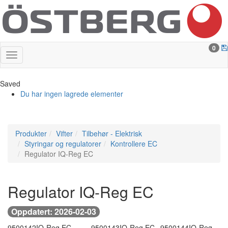
0
Saved
Du har ingen lagrede elementer
Produkter
Vifter
Tilbehør - Elektrisk
Styringar og regulatorer
Kontrollere EC
Regulator IQ-Reg EC
Regulator IQ-Reg EC
Oppdatert: 2026-02-03
9500142
IQ-Reg EC
9500143
IQ-Reg EC
9500144
IQ-Reg